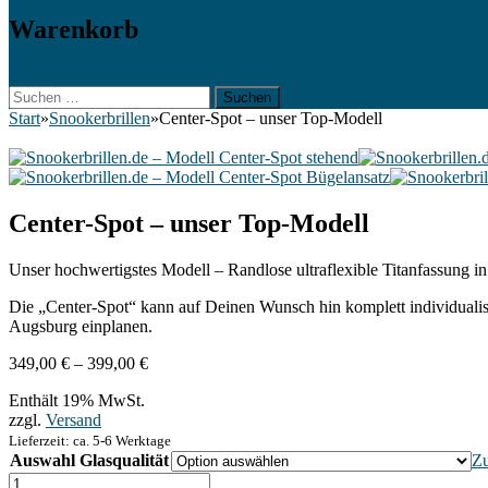
Warenkorb
Suchen
Suchen
nach:
Start
»
Snookerbrillen
»
Center-Spot – unser Top-Modell
Center-Spot – unser Top-Modell
Unser hochwertigstes Modell – Randlose ultraflexible Titanfassung in 
Die „Center-Spot“ kann auf Deinen Wunsch hin komplett individualisier
Augsburg einplanen.
Preisspanne:
349,00
€
–
399,00
€
349,00 €
Enthält 19% MwSt.
bis
zzgl.
Versand
399,00 €
Lieferzeit: ca. 5-6 Werktage
Auswahl Glasqualität
Zu