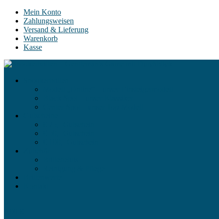
Mein Konto
Zahlungsweisen
Versand & Lieferung
Warenkorb
Kasse
Snookerbrillen
Modell „Online“ – unser Einsteigermodell
Black-Spot – unser Klassiker
Center-Spot – unser Top-Modell
Gutscheine
€ 25,- Gutschein
€ 50,- Gutschein
€ 100,- Gutschein
Zubehör
Brillenetuis
Reinigung & Pflege
Brillenwerte
Kontakt
0
0,00
€