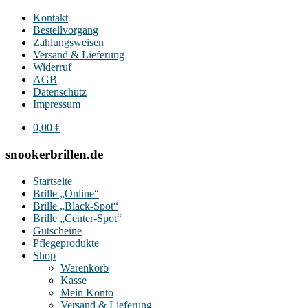
Kontakt
Bestellvorgang
Zahlungsweisen
Versand & Lieferung
Widerruf
AGB
Datenschutz
Impressum
0,00
€
snookerbrillen.de
Startseite
Brille „Online“
Brille „Black-Spot“
Brille „Center-Spot“
Gutscheine
Pflegeprodukte
Shop
Warenkorb
Kasse
Mein Konto
Versand & Lieferung