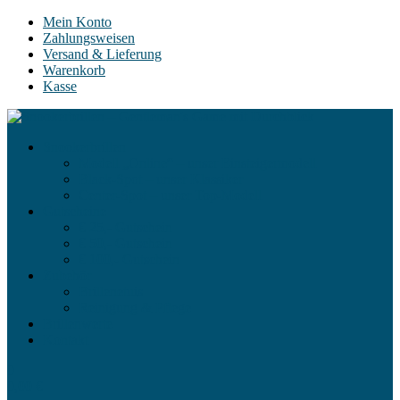
Mein Konto
Zahlungsweisen
Versand & Lieferung
Warenkorb
Kasse
Snookerbrillen
Modell „Online“ – unser Einsteigermodell
Black-Spot – unser Klassiker
Center-Spot – unser Top-Modell
Gutscheine
€ 25,- Gutschein
€ 50,- Gutschein
€ 100,- Gutschein
Zubehör
Brillenetuis
Reinigung & Pflege
Brillenwerte
Kontakt
0
0,00
€