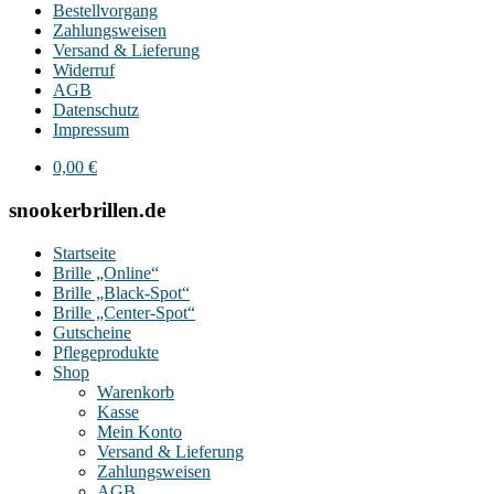
Bestellvorgang
Zahlungsweisen
Versand & Lieferung
Widerruf
AGB
Datenschutz
Impressum
0,00
€
snookerbrillen.de
Startseite
Brille „Online“
Brille „Black-Spot“
Brille „Center-Spot“
Gutscheine
Pflegeprodukte
Shop
Warenkorb
Kasse
Mein Konto
Versand & Lieferung
Zahlungsweisen
AGB