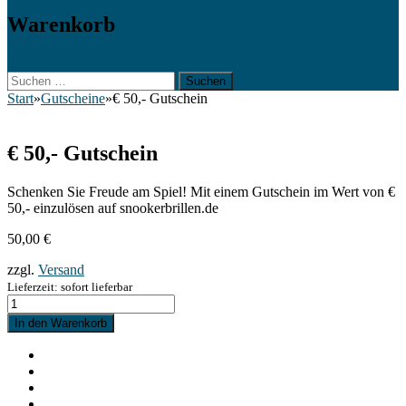
Warenkorb
Suchen
Suchen
nach:
Start
»
Gutscheine
»
€ 50,- Gutschein
€ 50,- Gutschein
Schenken Sie Freude am Spiel! Mit einem Gutschein im Wert von €
50,- einzulösen auf snookerbrillen.de
50,00
€
zzgl.
Versand
Lieferzeit: sofort lieferbar
In den Warenkorb